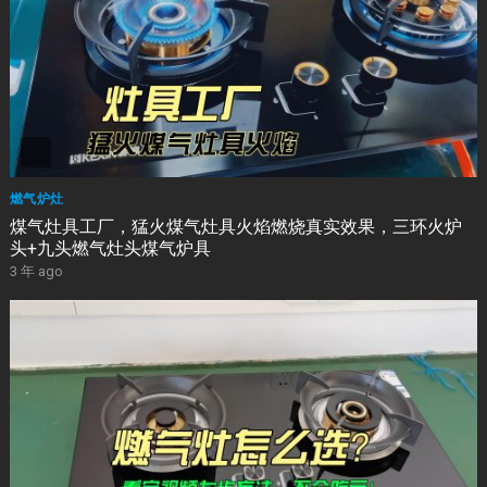
燃气炉灶
煤气灶具工厂，猛火煤气灶具火焰燃烧真实效果，三环火炉
头+九头燃气灶头煤气炉具
3 年 ago