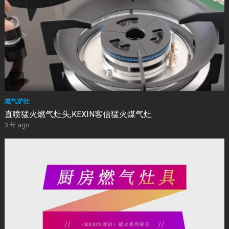
燃气炉灶
直喷猛火燃气灶头,KEXIN客信猛火煤气灶
3 年 ago