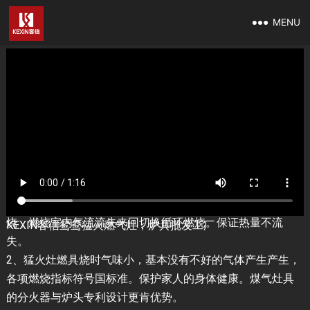
MENU
猛火灶批发，猛火燃气灶工厂，猛火炉具厂家
燃气炉灶
2023 年 6 月 10 日
广东佛山客信电器有限公司是一家批发供应厨房燃气灶批发
工厂，提供优质的猛火燃气灶具代理经销及OEM代加工贴
牌，KEXIN客信猛火炉具厂家，一家专业的煤气灶企业猛火燃
气灶具生产厂家。
1、猛火灶燃烧充分，火力硬度强，火焰为蓝火。空气热化燃
烧，燃烧室内气流流失来回切换循环燃烧。保证热量不流
KEXIN客信鸳鸯猛火燃气灶，炉具批发工厂
失。
2、猛火灶燃具烧时气味小，基本没有不好的气体产生产生，
各项燃烧指标符号国标准。保护家人的身体健康。煤气灶具
的分火器与炉头专利设计更肯优势。