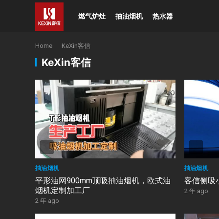
燃气炉灶
抽油烟机
热水器
Home
KeXin客信
KeXin客信
抽油烟机
抽油烟机
平形油网900mm顶吸抽油烟机，欧式油
客信侧吸
烟机定制加工厂
2 年 ago
2 年 ago