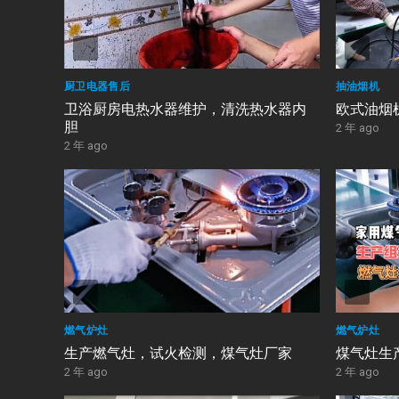
厨卫电器售后
抽油烟机
卫浴厨房电热水器维护，清洗热水器内
欧式油烟
胆
2 年 ago
2 年 ago
燃气炉灶
燃气炉灶
生产燃气灶，试火检测，煤气灶厂家
煤气灶生
2 年 ago
2 年 ago