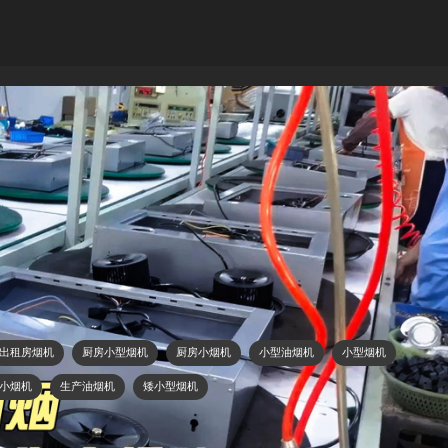
客信家用吸油烟机加工车间！
宽49厘米,高度为14厘米双电机、双风轮结构的厨房抽油烟机!
户型的厨房如：公寓、青年酒店、出租房安装使用.
……
出租房烟机
厨房小型烟机
厨房小烟机
小型油烟机
小型烟机
小烟机
生产油烟机
矮小型烟机