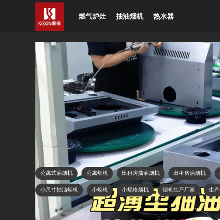
燃气炉灶
抽油烟机
热水器
公寓烟机，出租房抽油烟机
抽油烟机
KeXin客信
—
2024 年 11 月 26 日
·
Comments off
公寓烟机，出租房抽油烟机生产组装源头工厂企业！
现在大家看到的是一款矮小型超薄机身尺寸长60厘米,
采用机械按键开关,便于操作.此类吸油烟机适用于小
KEXIN客信，带大家看下它的内外结构和生产组装过程
公寓式油烟机
公寓烟机
出租房抽油烟机
出租房油烟机
小尺寸抽油烟机
小烟机
小规格烟机
烟机生产厂家
生产