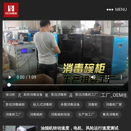
MENU
杀菌、消毒、保洁碗柜的生产组装过程，消毒柜工厂
厨卫电器售后
2023 年 12 月 14 日
我们日常厨房中使用的餐具杀菌、消毒、保洁碗柜的生产组
装过程，消毒柜工厂真实的厨房嵌入式消毒柜组装加工流
程！广东佛山市客信电器有限公司，家用智能厨房电器厂
家，厨房消毒设备（餐具杀菌消毒烘干保洁柜）的生产视
频！
杀菌、消毒、保洁碗柜的生产组装过程，消毒柜工厂_OEM生
保洁柜
厨房消毒设备
客信消毒柜
客信消毒柜工厂
产批发厂家
客信消毒碗柜
嵌入式消毒柜
杀菌消毒设备
消毒柜
消毒柜厂家
消毒柜工厂
消毒碗柜
消毒碗柜组装
生产加工厂
餐具消毒柜
油烟机转动速度，电机、风轮运行速度测试