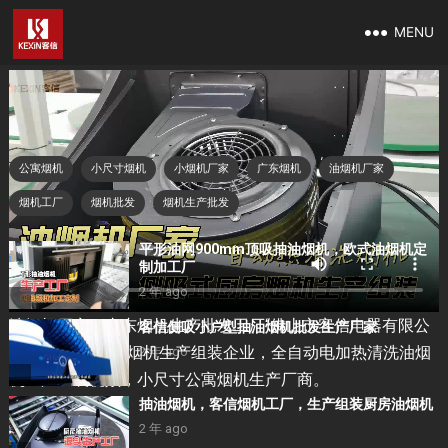
MENU
油烟机厂家，广东烟机生产批发工厂
抽油烟机
2023 年 10 月 26 日
公寓烟机
小尺寸烟机
小烟机厂家
广东烟机
油烟机厂家
烟机工厂
烟机批发
烟机生产批发
平形油网900mm顶吸抽油烟机，欧式油烟机定
制加工厂
2 年 ago
油烟机厂家，广东烟机生产批发工厂“佛山市客信电器有限公
客信侧吸小户型抽油烟机批发生产厂家
司”侧吸式大吸力烟机生产组装企业，全自动电加热清洗油烟
2 年 ago
机生产组装视频，小尺寸公寓烟机生产厂商。
抽油烟机，客信烟机工厂，生产组装厨房油烟机
2 年 ago