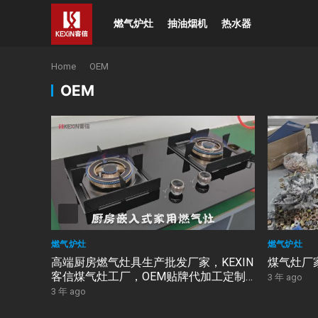
燃气炉灶
抽油烟机
热水器
Home
OEM
OEM
燃气炉灶
燃气炉灶
高端厨房燃气灶具生产批发厂家，KEXIN
煤气灶厂
客信煤气灶工厂，OEM贴牌代加工定制
3 年 ago
厂家
3 年 ago