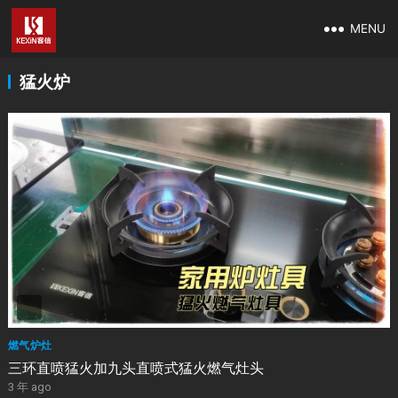
MENU
猛火炉
燃气炉灶
三环直喷猛火加九头直喷式猛火燃气灶头
3 年 ago