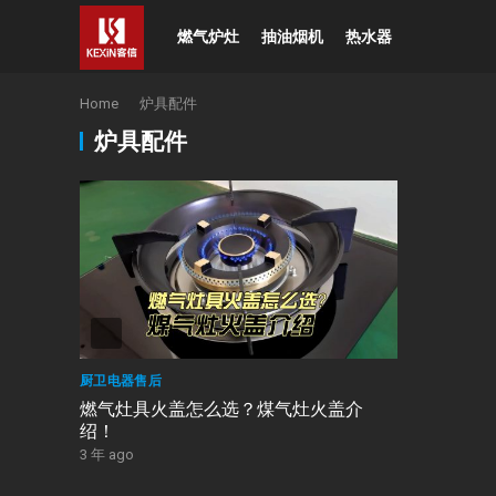
燃气炉灶
抽油烟机
热水器
Home
炉具配件
炉具配件
厨卫电器售后
燃气灶具火盖怎么选？煤气灶火盖介
绍！
3 年 ago