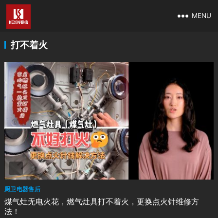
MENU
打不着火
厨卫电器售后
煤气灶无电火花，燃气灶具打不着火，更换点火针维修方
法！