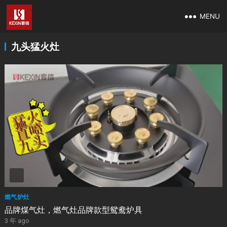
MENU
九头猛火灶
燃气炉灶
品牌煤气灶，燃气灶品牌款型鸳鸯炉具
3 年 ago